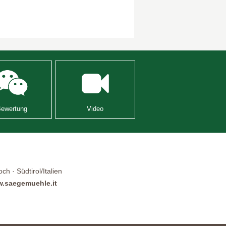
Bewertung
Video
h · Südtirol/Italien
.saegemuehle.it