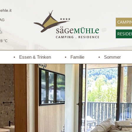
hle.it
AG
CAMPI
RESID
28 °C
Essen & Trinken
Familie
Sommer