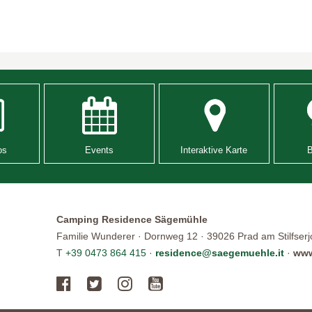
os
Events
Interaktive Karte
Camping Residence Sägemühle
Familie Wunderer · Dornweg 12 · 39026 Prad am Stilfserjoc
T
+39 0473 864 415
·
residence@saegemuehle.it
·
www