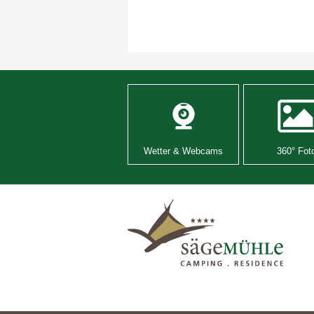
Wetter & Webcams
360° Fot