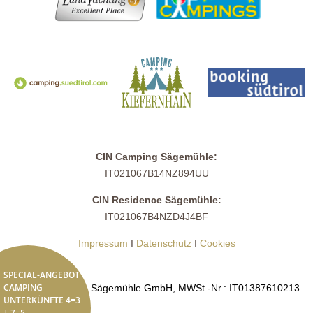
CIN Camping Sägemühle:
IT021067B14NZ894UU
CIN Residence Sägemühle:
IT021067B4NZD4J4BF
Impressum
I
Datenschutz
I
Cookies
SPECIAL-ANGEBOT
CAMPING
© 2026 Camping Sägemühle GmbH, MWSt.-Nr.: IT01387610213
UNTERKÜNFTE 4=3
| 7=5