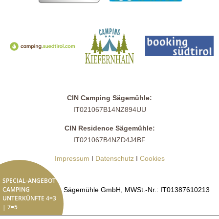
CIN Camping Sägemühle:
IT021067B14NZ894UU
CIN Residence Sägemühle:
IT021067B4NZD4J4BF
Impressum
I
Datenschutz
I
Cookies
SPECIAL-ANGEBOT
CAMPING
© 2026 Camping Sägemühle GmbH, MWSt.-Nr.: IT01387610213
UNTERKÜNFTE 4=3
| 7=5