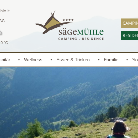
le.it
AG
CAMPI
RESID
30 °C
nitär
Wellness
Essen & Trinken
Familie
So