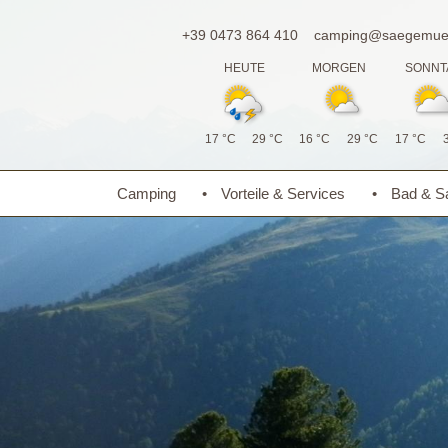
+39 0473 864 410
camping@saegemueh
HEUTE
MORGEN
SONNT
17 °C
29 °C
16 °C
29 °C
17 °C
Camping
Vorteile & Services
Bad & Sa