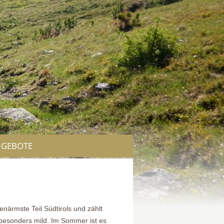
GEBOTE
enärmste Teil Südtirols und zählt
 besonders mild. Im Sommer ist es