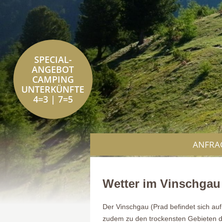
SPECIAL-
ANGEBOT
CAMPING
UNTERKÜNFTE
4=3 | 7=5
ANFRA
Wetter im Vinschgau
Der Vinschgau (Prad befindet sich auf
zudem zu den trockensten Gebieten de