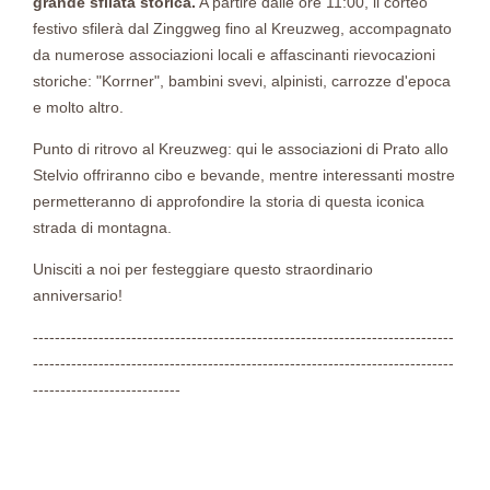
grande sfilata storica.
A partire dalle ore 11:00, il corteo
festivo sfilerà dal Zinggweg fino al Kreuzweg, accompagnato
da numerose associazioni locali e affascinanti rievocazioni
storiche: "Korrner", bambini svevi, alpinisti, carrozze d'epoca
e molto altro.
Punto di ritrovo al Kreuzweg: qui le associazioni di Prato allo
Stelvio offriranno cibo e bevande, mentre interessanti mostre
permetteranno di approfondire la storia di questa iconica
strada di montagna.
Unisciti a noi per festeggiare questo straordinario
anniversario!
-----------------------------------------------------------------------------
-----------------------------------------------------------------------------
---------------------------