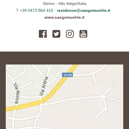
Stelvio · Alto Adige/Italia
T
+39 0473 864 415
·
residence@saegemuehle.it
·
www.saegemuehle.it