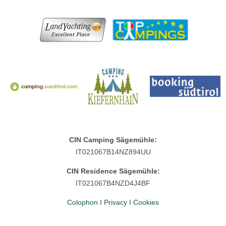
CIN Camping Sägemühle:
IT021067B14NZ894UU
CIN Residence Sägemühle:
IT021067B4NZD4J4BF
Colophon
I
Privacy
I
Cookies