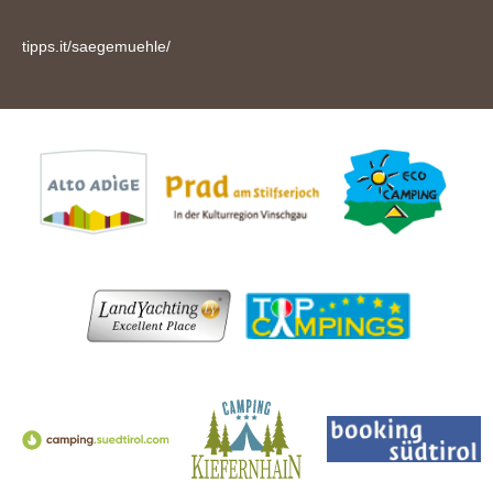
tipps.it/saegemuehle/