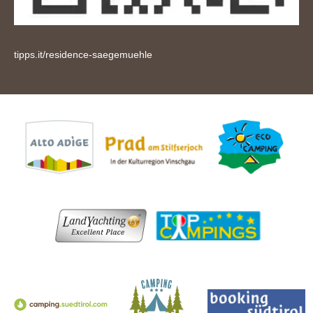
tipps.it/residence-saegemuehle