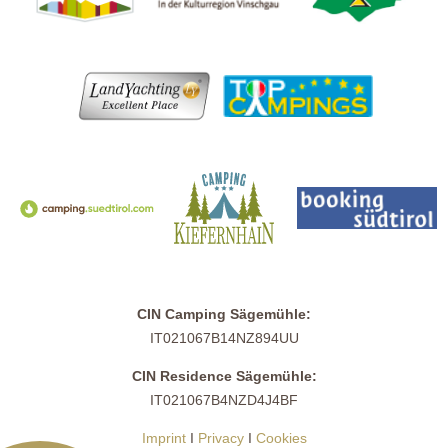
CIN Camping Sägemühle:
IT021067B14NZ894UU
CIN Residence Sägemühle:
IT021067B4NZD4J4BF
Imprint
I
Privacy
I
Cookies