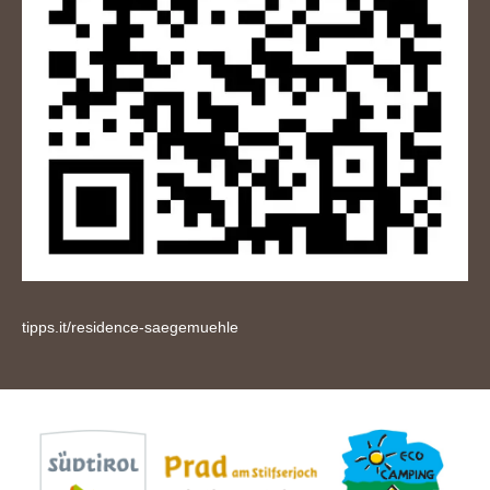
tipps.it/residence-saegemuehle