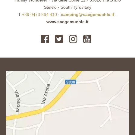
Stelvio · South Tyrol/Italy
T
+39 0473 864 410
·
camping@saegemuehle.it
·
www.saegemuehle.it