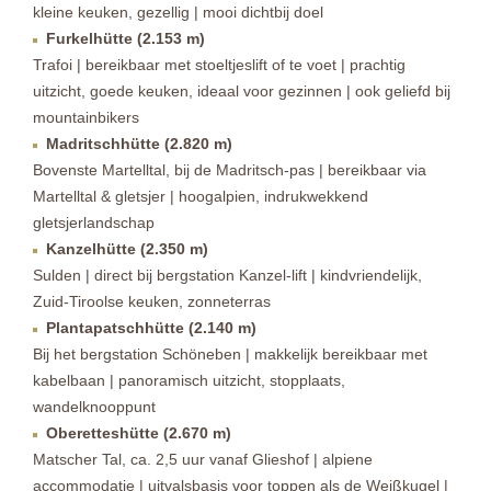
kleine keuken, gezellig | mooi dichtbij doel
Furkelhütte (2.153 m)
Trafoi | bereikbaar met stoeltjeslift of te voet | prachtig
uitzicht, goede keuken, ideaal voor gezinnen | ook geliefd bij
mountainbikers
Madritschhütte (2.820 m)
Bovenste Martelltal, bij de Madritsch-pas | bereikbaar via
Martelltal & gletsjer | hoogalpien, indrukwekkend
gletsjerlandschap
Kanzelhütte (2.350 m)
Sulden | direct bij bergstation Kanzel-lift | kindvriendelijk,
Zuid-Tiroolse keuken, zonneterras
Plantapatschhütte (2.140 m)
Bij het bergstation Schöneben | makkelijk bereikbaar met
kabelbaan | panoramisch uitzicht, stopplaats,
wandelknooppunt
Oberetteshütte (2.670 m)
Matscher Tal, ca. 2,5 uur vanaf Glieshof | alpiene
accommodatie | uitvalsbasis voor toppen als de Weißkugel |