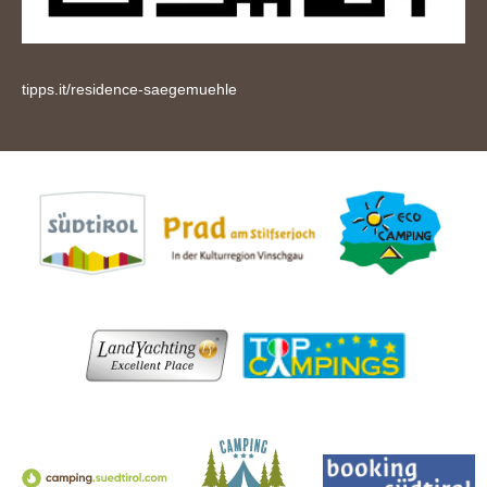
tipps.it/residence-saegemuehle