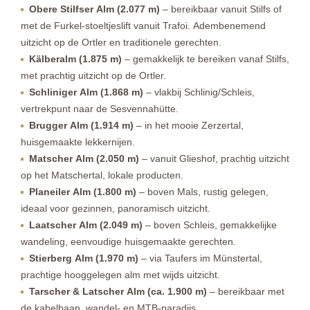
Obere Stilfser Alm (2.077 m)
– bereikbaar vanuit Stilfs of
met de Furkel-stoeltjeslift vanuit Trafoi. Adembenemend
uitzicht op de Ortler en traditionele gerechten.
Kälberalm (1.875 m)
– gemakkelijk te bereiken vanaf Stilfs,
met prachtig uitzicht op de Ortler.
Schliniger Alm (1.868 m)
– vlakbij Schlinig/Schleis,
vertrekpunt naar de Sesvennahütte.
Brugger Alm (1.914 m)
– in het mooie Zerzertal,
huisgemaakte lekkernijen.
Matscher Alm (2.050 m)
– vanuit Glieshof, prachtig uitzicht
op het Matschertal, lokale producten.
Planeiler Alm (1.800 m)
– boven Mals, rustig gelegen,
ideaal voor gezinnen, panoramisch uitzicht.
Laatscher Alm (2.049 m)
– boven Schleis, gemakkelijke
wandeling, eenvoudige huisgemaakte gerechten.
Stierberg Alm (1.970 m)
– via Taufers im Münstertal,
prachtige hooggelegen alm met wijds uitzicht.
Tarscher & Latscher Alm (ca. 1.900 m)
– bereikbaar met
de kabelbaan, wandel- en MTB-paradijs.