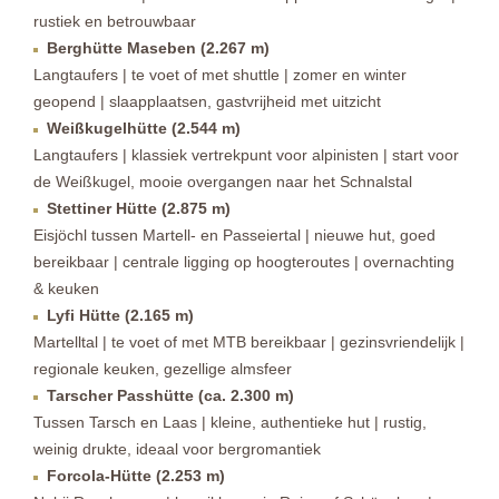
rustiek en betrouwbaar
Berghütte Maseben (2.267 m)
Langtaufers | te voet of met shuttle | zomer en winter
geopend | slaapplaatsen, gastvrijheid met uitzicht
Weißkugelhütte (2.544 m)
Langtaufers | klassiek vertrekpunt voor alpinisten | start voor
de Weißkugel, mooie overgangen naar het Schnalstal
Stettiner Hütte (2.875 m)
Eisjöchl tussen Martell- en Passeiertal | nieuwe hut, goed
bereikbaar | centrale ligging op hoogteroutes | overnachting
& keuken
Lyfi Hütte (2.165 m)
Martelltal | te voet of met MTB bereikbaar | gezinsvriendelijk |
regionale keuken, gezellige almsfeer
Tarscher Passhütte (ca. 2.300 m)
Tussen Tarsch en Laas | kleine, authentieke hut | rustig,
weinig drukte, ideaal voor bergromantiek
Forcola-Hütte (2.253 m)