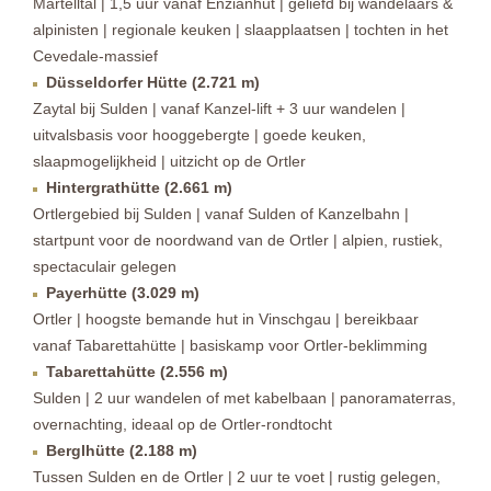
Martelltal | 1,5 uur vanaf Enzianhut | geliefd bij wandelaars &
alpinisten | regionale keuken | slaapplaatsen | tochten in het
Cevedale-massief
Düsseldorfer Hütte (2.721 m)
Zaytal bij Sulden | vanaf Kanzel-lift + 3 uur wandelen |
uitvalsbasis voor hooggebergte | goede keuken,
slaapmogelijkheid | uitzicht op de Ortler
Hintergrathütte (2.661 m)
Ortlergebied bij Sulden | vanaf Sulden of Kanzelbahn |
startpunt voor de noordwand van de Ortler | alpien, rustiek,
spectaculair gelegen
Payerhütte (3.029 m)
Ortler | hoogste bemande hut in Vinschgau | bereikbaar
vanaf Tabarettahütte | basiskamp voor Ortler-beklimming
Tabarettahütte (2.556 m)
Sulden | 2 uur wandelen of met kabelbaan | panoramaterras,
overnachting, ideaal op de Ortler-rondtocht
Berglhütte (2.188 m)
Tussen Sulden en de Ortler | 2 uur te voet | rustig gelegen,