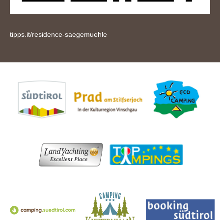
tipps.it/residence-saegemuehle