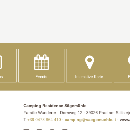
os
Events
Interaktive Karte
Camping Residence Sägemühle
Familie Wunderer · Dornweg 12 · 39026 Prad am Stilfserjoc
T
+39 0473 864 410
·
camping@saegemuehle.it
·
www.