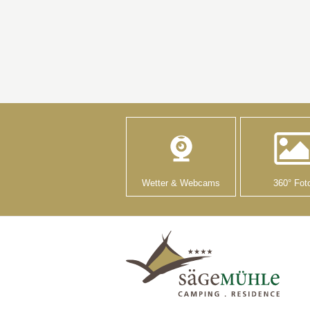
Wetter & Webcams
360° Fot