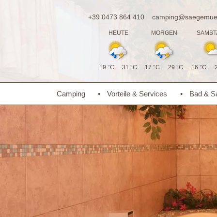
+39 0473 864 410
camping@saegemueh
HEUTE
MORGEN
SAMST
19 °C
31 °C
17 °C
29 °C
16 °C
Camping
Vorteile & Services
Bad & Sa