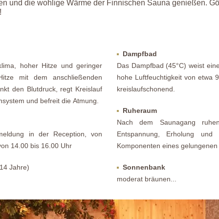
den und die wohlige Wärme der Finnischen Sauna genießen. Gö
!
Dampfbad
lima, hoher Hitze und geringer
Das Dampfbad (45°C) weist eine 
 Hitze mit dem anschließenden
hohe Luftfeuchtigkeit von etwa
nkt den Blutdruck, regt Kreislauf
kreislaufschonend.
nsystem und befreit die Atmung.
Ruheraum
Nach dem Saunagang ruhen
meldung in der Reception, von
Entspannung, Erholung und R
on 14.00 bis 16.00 Uhr
Komponenten eines gelungenen
14 Jahre)
Sonnenbank
moderat bräunen...