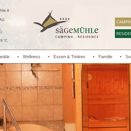
le.it
AG
CAMPI
RESID
29 °C
nitär
Wellness
Essen & Trinken
Familie
So