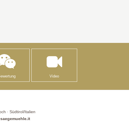
Bewertung
Video
h · Südtirol/Italien
saegemuehle.it