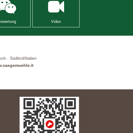
Bewertung
Video
h · Südtirol/Italien
.saegemuehle.it