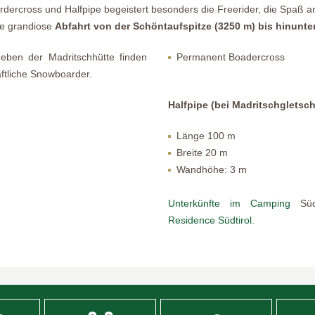
rdercross und Halfpipe begeistert besonders die Freerider, die Spaß a
ie grandiose
Abfahrt von der Schöntaufspitze (3250 m) bis hinunter
neben der Madritschhütte finden
Permanent Boadercross
aftliche Snowboarder.
Halfpipe (bei Madritschgletsch
Länge 100 m
Breite 20 m
Wandhöhe: 3 m
Unterkünfte im Camping
Süd
Residence Südtirol.