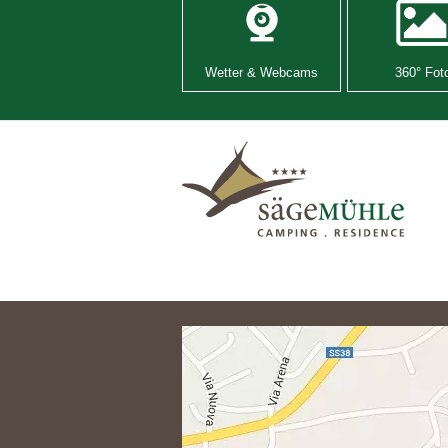
Wetter & Webcams
360° Fot