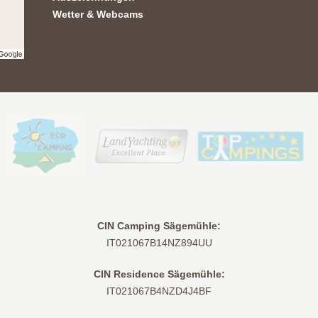
Wetter & Webcams
CIN Camping Sägemühle:
IT021067B14NZ894UU
CIN Residence Sägemühle:
IT021067B4NZD4J4BF