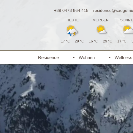
+39 0473 864 415
residence@saegemue
HEUTE
MORGEN
SONNT
17 °C
29 °C
16 °C
29 °C
17 °C
Residence
Wohnen
Wellness