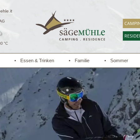
hle.it
AG
CAMPI
RESID
30 °C
Essen & Trinken
Familie
Sommer