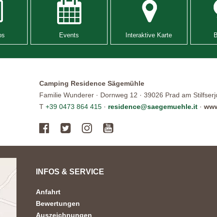
os
Events
Interaktive Karte
Camping Residence Sägemühle
Familie Wunderer · Dornweg 12 · 39026 Prad am Stilfserjoc
T
+39 0473 864 415
·
residence@saegemuehle.it
·
www
INFOS & SERVICE
Anfahrt
Bewertungen
Auszeichnungen