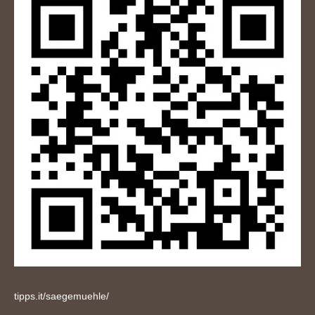
tipps.it/saegemuehle/