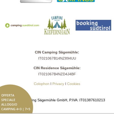
CIN Camping Sägemühle:
IT021067B14NZ894UU
CIN Residence Sägemühle:
IT021067B4NZD4J4BF
Colophon
I
Privacy
I
Cookies
OFFERTA
SPECIALE
© 2026 Camping Sägemühle GmbH, P.IVA: IT01387610213
ALLOGGIO
CAMPING 4=3 | 7=5