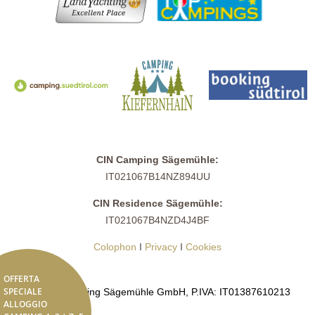
CIN Camping Sägemühle:
IT021067B14NZ894UU
CIN Residence Sägemühle:
IT021067B4NZD4J4BF
Colophon
I
Privacy
I
Cookies
OFFERTA
SPECIALE
© 2026 Camping Sägemühle GmbH, P.IVA: IT01387610213
ALLOGGIO