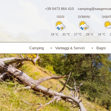
+39 0473 864 410
camping@saegemueh
OGGI
DOMANI
SABA
19 °C
31 °C
17 °C
29 °C
16 °C
Camping
Vantaggi & Servizi
Bagni