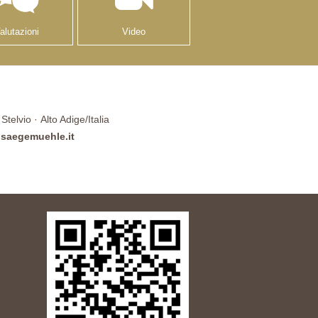
alutazioni
Video
telvio · Alto Adige/Italia
saegemuehle.it