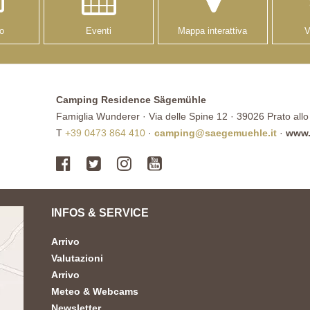
o
Eventi
Mappa interattiva
V
Camping Residence Sägemühle
Famiglia Wunderer · Via delle Spine 12 · 39026 Prato allo S
T
+39 0473 864 410
·
camping@saegemuehle.it
·
www.
INFOS & SERVICE
Arrivo
Valutazioni
Arrivo
Meteo & Webcams
Newsletter