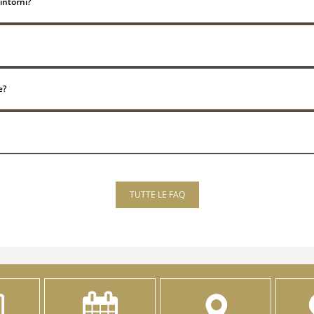
dintorni?
e?
TUTTE LE FAQ