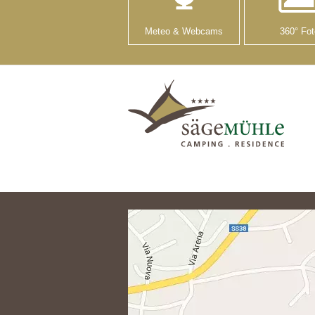
Meteo & Webcams
360° Fot