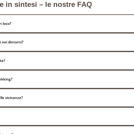
in sintesi – le nostre FAQ
n loco?
i nei dintorni?
te?
rekking?
elle vicinanze?