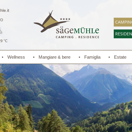
le.it
TO
CAMPIN
RESIDE
29 °C
Wellness
Mangiare & bere
Famiglia
Estate