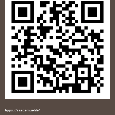
tipps.it/saegemuehle/