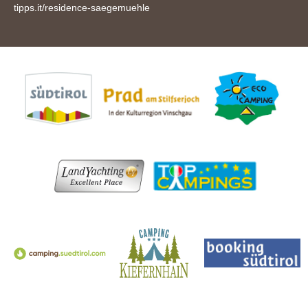
tipps.it/residence-saegemuehle