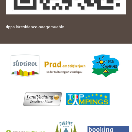
tipps.it/residence-saegemuehle