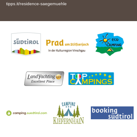
tipps.it/residence-saegemuehle