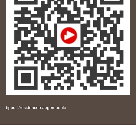
tipps.it/residence-saegemuehle