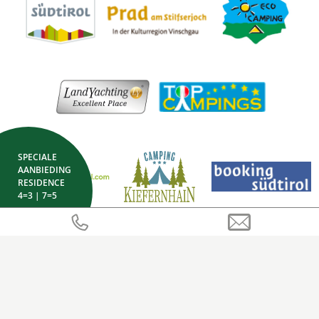
SPECIALE
AANBIEDING
RESIDENCE
4=3 | 7=5
CIN Camping Sägemühle:
IT021067B14NZ894UU
CIN Residence Sägemühle:
IT021067B4NZD4J4BF