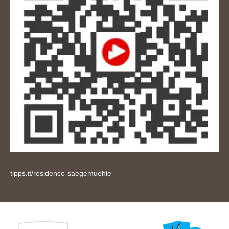
tipps.it/residence-saegemuehle