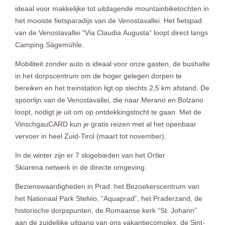
ideaal voor makkelijke tot uitdagende mountainbiketochten in
het mooiste fietsparadijs van de Venostavallei. Het fietspad
van de Venostavallei “Via Claudia Augusta” loopt direct langs
Camping Sägemühle.
Mobiliteit zonder auto is ideaal voor onze gasten, de bushalte
in het dorpscentrum om de hoger gelegen dorpen te
bereiken en het treinstation ligt op slechts 2,5 km afstand. De
spoorlijn van de Venostavallei, die naar Merano en Bolzano
loopt, nodigt je uit om op ontdekkingstocht te gaan. Met de
VinschgauCARD kun je gratis reizen met al het openbaar
vervoer in heel Zuid-Tirol (maart tot november).
In de winter zijn er 7 skigebieden van het Ortler
Skiarena netwerk in de directe omgeving.
Bezienswaardigheden in Prad: het Bezoekerscentrum van
het Nationaal Park Stelvio, “Aquaprad”, het Praderzand, de
historische dorpspunten, de Romaanse kerk “St. Johann”
aan de zuidelijke uitgang van ons vakantiecomplex, de Sint-