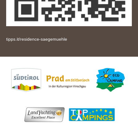
tipps.it/residence-saegemuehle