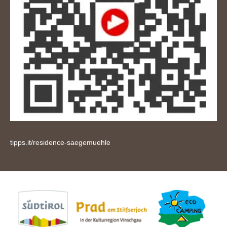
tipps.it/residence-saegemuehle