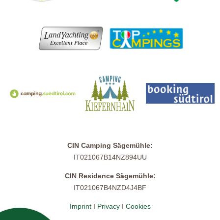
CIN Camping Sägemühle:
IT021067B14NZ894UU
CIN Residence Sägemühle:
IT021067B4NZD4J4BF
Imprint
I
Privacy
I
Cookies